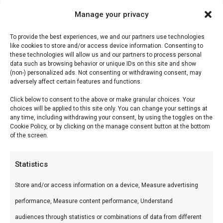
Manage your privacy
100% natuurlijk houtskool, geen bindmiddelen
Getest op Saffire kamado’s
To provide the best experiences, we and our partners use technologies
like cookies to store and/or access device information. Consenting to
Minimale ash-productie
these technologies will allow us and our partners to process personal
data such as browsing behavior or unique IDs on this site and show
(non-) personalized ads. Not consenting or withdrawing consent, may
Alternatief: Greek Fire briketten
adversely affect certain features and functions.
Greek Fire Briketten 3,5 kg
— €13,99. Compactere
Click below to consent to the above or make granular choices. Your
choices will be applied to this site only. You can change your settings at
verpakking, 100% natuurlijk. Goed instapproduct
any time, including withdrawing your consent, by using the toggles on the
Cookie Policy, or by clicking on the manage consent button at the bottom
voor kortere cooks (4-6 uur).
of the screen.
Hoeveel briketten heb je nodig?
Statistics
Cook
Duur
Briketten
Store and/or access information on a device, Measure advertising
performance, Measure content performance, Understand
Ribs
5-6 uur
1,5-2 kg
audiences through statistics or combinations of data from different