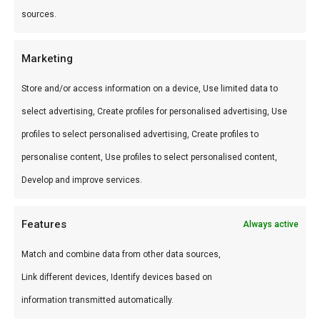
sources.
Brisket
10-14 uur
2-3 kg
Pulled pork
8-10 uur
2-2,5 kg
Marketing
Store and/or access information on a device, Use limited data to
Kip
2-3 uur
1-1,5 kg
select advertising, Create profiles for personalised advertising, Use
Bestellen bij FlameFlavor
profiles to select personalised advertising, Create profiles to
personalise content, Use profiles to select personalised content,
Bestel online met snelle levering door heel
Develop and improve services.
Nederland. Combineer met
Bushveld houtskool
voor sear-sessies en
aanmaakwokkels
voor
Features
Always active
chemievrij aansteken.
Match and combine data from other data sources,
Meer lezen:
Briketten vs houtskool
|
Beste
Link different devices, Identify devices based on
houtskool kamado
|
Alle brandstof
information transmitted automatically.