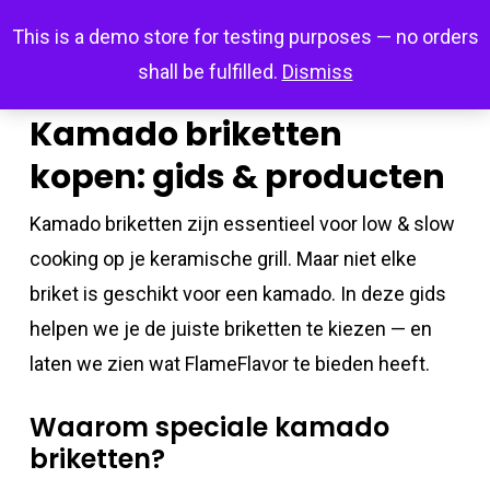
Skip
Menu
This is a demo store for testing purposes — no orders
search
account
to
shall be fulfilled.
Dismiss
main
content
Kamado briketten
kopen: gids & producten
Kamado briketten zijn essentieel voor low & slow
cooking op je keramische grill. Maar niet elke
briket is geschikt voor een kamado. In deze gids
helpen we je de juiste briketten te kiezen — en
laten we zien wat FlameFlavor te bieden heeft.
Waarom speciale kamado
briketten?