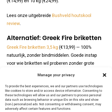
(€14,99) en 10 kg (€24,99).
Lees onze uitgebreide
Bushveld houtskool
review
.
Alternatief: Greek Fire briketten
Greek Fire briketten 3,5 kg
(€13,99) — 100%
natuurlijk, zonder bindmiddelen. Goede instap
voor wie briketten wil proberen zonder grote
investering.
Manage your privacy
Keuzehulp: welke brandstof
To provide the best experiences, we and our partners use technologies
wanneer?
like cookies to store and/or access device information. Consenting to
these technologies will allow us and our partners to process personal
data such as browsing behavior or unique IDs on this site and show
Cook type
Brandstof
Product
(non-) personalized ads. Not consenting or withdrawing consent, may
adversely affect certain features and functions.