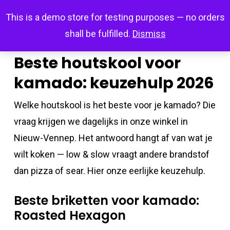
Skip
Menu
This is a demo store for testing purposes — no orders
search
account
to
shall be fulfilled.
Dismiss
main
content
Beste houtskool voor
kamado: keuzehulp 2026
Welke houtskool is het beste voor je kamado? Die
vraag krijgen we dagelijks in onze winkel in
Nieuw-Vennep. Het antwoord hangt af van wat je
wilt koken — low & slow vraagt andere brandstof
dan pizza of sear. Hier onze eerlijke keuzehulp.
Beste briketten voor kamado:
Roasted Hexagon