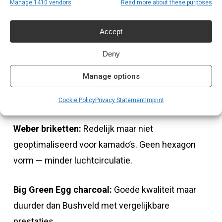
Manage 1410 vendors
Read more about these purposes
echte ervaring, niet op theorie.
Alternatieven en waarom wij
Accept
anders kiezen
Deny
FSC houtskool uit de supermarkt:
Goedkoper
Manage options
maar inconsistente kwaliteit, veel dust, korte
brandduur. Niet geschikt voor serieuze cooks.
Cookie Policy
Privacy Statement
Imprint
Weber briketten:
Redelijk maar niet
geoptimaliseerd voor kamado’s. Geen hexagon
vorm — minder luchtcirculatie.
Big Green Egg charcoal:
Goede kwaliteit maar
duurder dan Bushveld met vergelijkbare
prestaties.