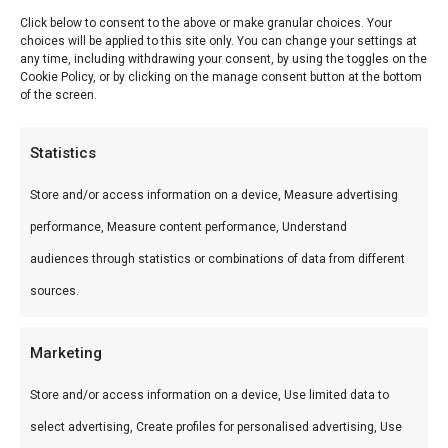
Click below to consent to the above or make granular choices. Your
Brisket 12+ uur
Hexagon briketten
Roasted Hexagon
choices will be applied to this site only. You can change your settings at
any time, including withdrawing your consent, by using the toggles on the
Cookie Policy, or by clicking on the manage consent button at the bottom
Ribs 6 uur
Hexagon briketten
Roasted Hexagon
of the screen.
Steaks sear
Bushveld lump
Bushveld 5 kg
Statistics
Pizza 350°C
Bushveld lump
Bushveld 5 kg
Store and/or access information on a device, Measure advertising
performance, Measure content performance, Understand
Kip 2-3 uur
Briketten of lump
Beide geschikt
audiences through statistics or combinations of data from different
Tips van onze pitmasters
sources.
Mix nooit instant briketten met natuurlijke
Marketing
brandstof
Store and/or access information on a device, Use limited data to
Investeer in een goede chimney starter —
select advertising, Create profiles for personalised advertising, Use
lees onze aansteekgids