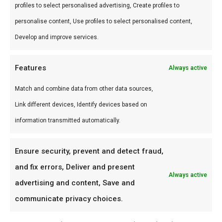
profiles to select personalised advertising, Create profiles to
Bewaar houtskool droog — vochtige kolen zijn
personalise content, Use profiles to select personalised content,
moeilijk aan te steken
Develop and improve services.
Leeg as na elke cook voor optimale
luchtcirculatie
Features
Always active
Shop al ons houtskool:
Braaihout, Houtskool &
Match and combine data from other data sources,
Briketten
|
Kamado aansteken
|
BBQ Gids
Link different devices, Identify devices based on
information transmitted automatically.
Getest op Saffire kamado’s
Al ons brandstofadvies is getest op Saffire
Ensure security, prevent and detect fraud,
kamado’s in onze showroom in Nieuw-Vennep.
and fix errors, Deliver and present
Always active
We hebben tientallen cooks gedraaid met elk
advertising and content, Save and
product — van overnight brisket tot pizza op
communicate privacy choices.
350°C. Onze aanbevelingen zijn gebaseerd op