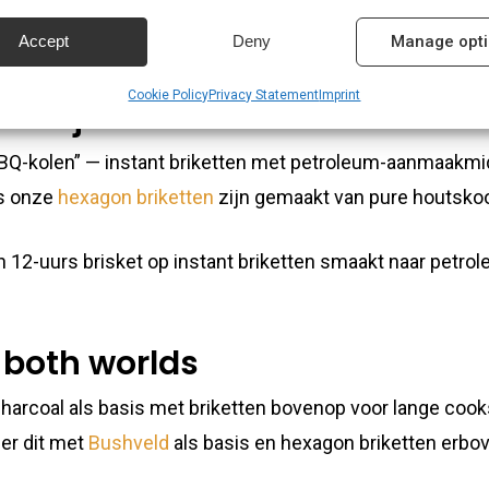
 services.
Accept
Deny
Manage opt
e houtskool kamado
res
Alway
Cookie Policy
Privacy Statement
Imprint
uurlijke briketten
d combine data from other data sources, Link different devices, Identify
based on information transmitted automatically.
BBQ-kolen” — instant briketten met petroleum-aanmaakmi
ls onze
hexagon briketten
zijn gemaakt van pure houtsko
 security, prevent and detect fraud, and fix errors,
r and present advertising and content, Save and
Alway
en 12-uurs brisket op instant briketten smaakt naar petrol
nicate privacy choices.
 both worlds
rcoal als basis met briketten bovenop voor lange cooks.
er dit met
Bushveld
als basis en hexagon briketten erbo