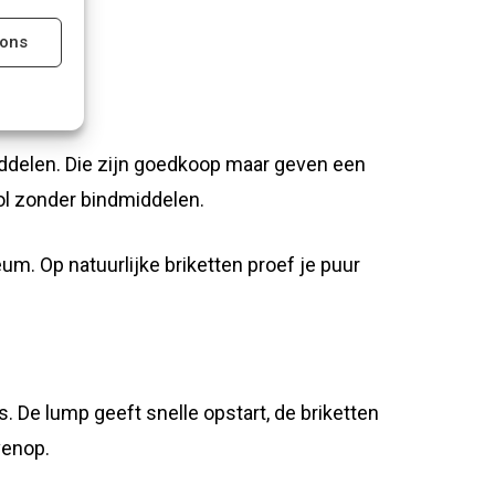
ions
s active
ddelen. Die zijn goedkoop maar geven een
ol zonder bindmiddelen.
s active
eum. Op natuurlijke briketten proef je puur
 De lump geeft snelle opstart, de briketten
venop.