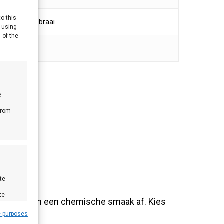
to this
Sear, pizza, braai
y using
 of the
~€3-5
e
from
te
te
n. Die geven een chemische smaak af. Kies
e purposes