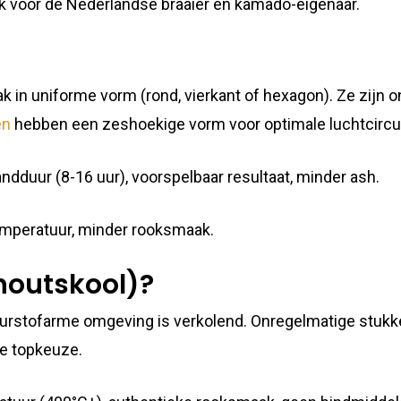
ek voor de Nederlandse braaier en kamado-eigenaar.
ak in uniforme vorm (rond, vierkant of hexagon). Ze zijn
en
hebben een zeshoekige vorm voor optimale luchtcircul
dduur (8-16 uur), voorspelbaar resultaat, minder ash.
emperatuur, minder rooksmaak.
houtskool)?
uurstofarme omgeving is verkolend. Onregelmatige stukken
ze topkeuze.