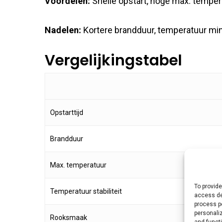
Voordelen:
Snelle opstart, hoge max. temper
Nadelen:
Kortere brandduur, temperatuur mind
Vergelijkingstabel
Opstarttijd
Brandduur
Max. temperatuur
To provide
Temperatuur stabiliteit
access de
process p
personali
Rooksmaak
and funct