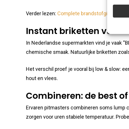
improve
Verder lezen:
Complete brandstofgids
|
Best
Featu
Instant briketten vs nat
Match an
devices 
In Nederlandse supermarkten vind je vaak “
chemische smaak. Natuurlijke briketten zoa
Ensure
Delive
Het verschil proef je vooral bij low & slow: e
commu
hout en vlees.
Combineren: de best of
Ervaren pitmasters combineren soms lump cha
zorgen voor uren stabiele temperatuur. Probe