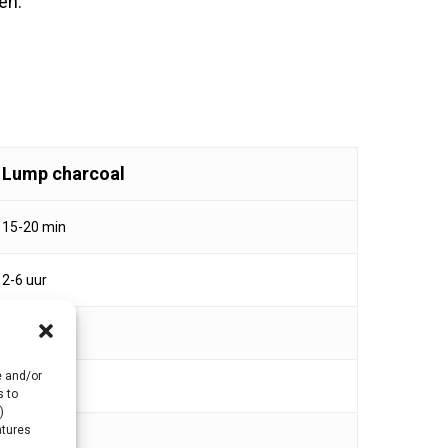
en.
Lump charcoal
15-20 min
2-6 uur
400°C+
e and/or
★★★
s to
)
atures
★★★★