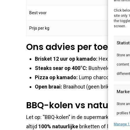
Click belo
Best voor
site only.
the toggle
screen.
Prijs per kg
Statis
Ons advies per toepass
Store a
Brisket 12 uur op kamado:
Hexagon brik
content
Steaks sear op 400°C:
Bushveld lump —
differen
Pizza op kamado:
Lump charcoal voor sn
Open braai:
Braaihout (geen briketten) —
Marke
BBQ-kolen vs natuurlijk
Store an
profiles
Let op: “BBQ-kolen” in de supermarkt zijn v
profiles
Manage 1
altijd
100% natuurlijke
briketten of lump cha