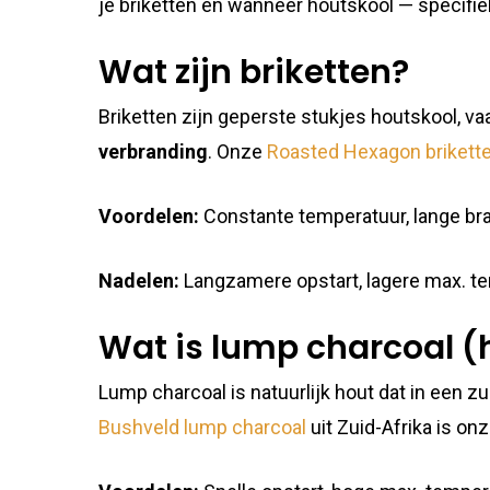
je briketten en wanneer houtskool — specifi
Wat zijn briketten?
Briketten zijn geperste stukjes houtskool, va
verbranding
. Onze
Roasted Hexagon brikett
Voordelen:
Constante temperatuur, lange bran
Nadelen:
Langzamere opstart, lagere max. t
Wat is lump charcoal (
Lump charcoal is natuurlijk hout dat in een z
Bushveld lump charcoal
uit Zuid-Afrika is on