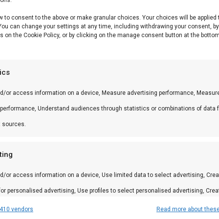
w to consent to the above or make granular choices. Your choices will be applied 
Low & slow, kamado
 You can change your settings at any time, including withdrawing your consent, b
s on the Cookie Policy, or by clicking on the manage consent button at the bottom
~€9-10
tics
ing
nd/or access information on a device, Measure advertising performance, Measur
etten —
bestellen
 performance, Understand audiences through statistics or combinations of data 
review lezen
t sources.
elle opstart
braaihout gids
ting
e briketten
d/or access information on a device, Use limited data to select advertising, Crea
 for personalised advertising, Use profiles to select personalised advertising, Crea
aak instant briketten met aanmaakmiddelen en bindstoffe
 to personalise content, Use profiles to select personalised content, Develop and
410 vendors
Read more about thes
rcoal — zoals
Greek Fire
of onze hexagon briketten.