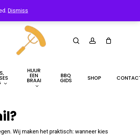
led.
Dismiss
search
account
HUUR
S,
EEN
BBQ
SES
SHOP
CONTAC
BRAAI
GIDS
G
il?
tegen. Wij maken het praktisch: wanneer kies