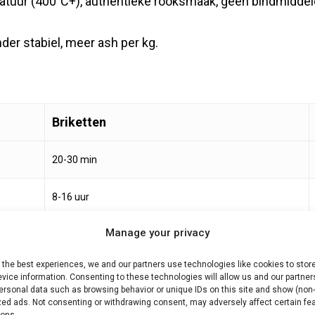
atuur (400°C+), authentieke rooksmaak, geen bindmiddel
er stabiel, meer ash per kg.
Briketten
20-30 min
8-16 uur
Manage your privacy
~350°C
 the best experiences, we and our partners use technologies like cookies to stor
★★★★★
vice information. Consenting to these technologies will allow us and our partner
ersonal data such as browsing behavior or unique IDs on this site and show (non-
zed ads. Not consenting or withdrawing consent, may adversely affect certain fe
★★
ions.