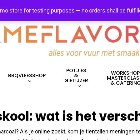
FREE SHIPPING + FREE EXCHANGES ON ALL ITEMS!
emo store for testing purposes — no orders shall be fulfil
POTJIES
WORKSHOP
BBQVLEESSHOP
&
MASTERCLAS
GIETIJZER
& CATERIN
kool: wat is het versch
arcoal? Als je online zoekt, kom je tientallen meningen 