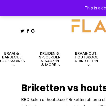
Skip
This is a d
to
main
content
TWITTER
FACEBOOK
GOOGLE-
PLUS
Hit enter to search or ESC to close
BRAAI &
KRUIDEN &
BRAAIHOUT,
BARBECUE
SPECERIJEN
HOUTSKOOL
ACCESSOIRES
& SAUZEN
& BRIKETTEN
& MORE
Briketten vs houts
BBQ-kolen of houtskool? Briketten of lump ch