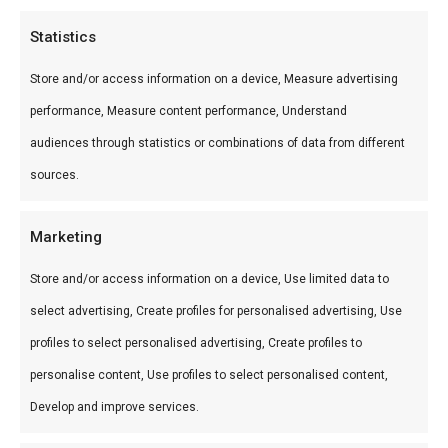
Niet te vroeg koken
— wacht tot alle kolen
Statistics
bedekt zijn met witte as
Store and/or access information on a device, Measure advertising
Geen chemische aanstekers op brandende
performance, Measure content performance, Understand
kolen
audiences through statistics or combinations of data from different
sources.
Stap-voor-stap met chimney
starter
Marketing
Vul chimney starter met briketten (
hexagon
)
Store and/or access information on a device, Use limited data to
of lump (
Bushveld
)
select advertising, Create profiles for personalised advertising, Use
Plaats 2 aanmaakwokkels op het rooster
profiles to select personalised advertising, Create profiles to
onder de koker
personalise content, Use profiles to select personalised content,
Steek de wokkels aan — vlammen stijgen
Develop and improve services.
door de koker
Na 15-20 min: bovenste briketten zijn