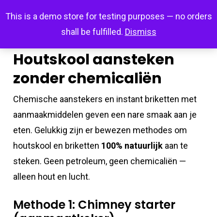
Skip
Menu
This is a demo store for testing purposes — no orders
search
account
to
shall be fulfilled.
Dismiss
main
content
Houtskool aansteken
zonder chemicaliën
Chemische aanstekers en instant briketten met
aanmaakmiddelen geven een nare smaak aan je
eten. Gelukkig zijn er bewezen methodes om
houtskool en briketten
100% natuurlijk
aan te
steken. Geen petroleum, geen chemicaliën —
alleen hout en lucht.
Methode 1: Chimney starter