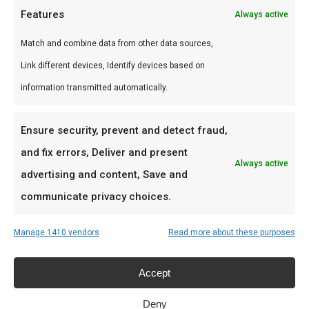
Features
Always active
witgloeiend met grijze as
Giet voorzichtig in firebox — gebruik
Match and combine data from other data sources,
hittebestendige handschoenen
Link different devices, Identify devices based on
Stel ventielen in op gewenste temperatuur
information transmitted automatically.
Combineer met:
Kamado branden gids
|
Shop
Ensure security, prevent and detect fraud,
brandstof
and fix errors, Deliver and present
Always active
advertising and content, Save and
Chimney starter kopen?
communicate privacy choices.
Een chimney starter (aanmaatkoker) is de beste
Manage 1410 vendors
Read more about these purposes
investering na je kamado. Kosten €15-25, gaat
jaren mee. Vul met kolen, steek aanmaakwokkels
Accept
onder, wacht 15 min — klaar. Geen
smaakvervuiling, geen gefrustr met wind of
Deny