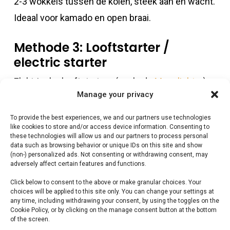
2-3 wokkels tussen de kolen, steek aan en wacht.
Ideaal voor kamado en open braai.
Methode 3: Looftstarter /
electric starter
Elektrische looftstarters (zoals de
Monolighter
)
Manage your privacy
verwarmen de kolen van onderen. Geen vlammen,
geen chemicaliën. Plug in, wacht 10 minuten,
To provide the best experiences, we and our partners use technologies
like cookies to store and/or access device information. Consenting to
klaar.
these technologies will allow us and our partners to process personal
data such as browsing behavior or unique IDs on this site and show
(non-) personalized ads. Not consenting or withdrawing consent, may
Wat je NIET moet doen
adversely affect certain features and functions.
Geen aanmaakvloeistof
— petroleum smaak
Click below to consent to the above or make granular choices. Your
choices will be applied to this site only. You can change your settings at
blijft in het vlees
any time, including withdrawing your consent, by using the toggles on the
Cookie Policy, or by clicking on the manage consent button at the bottom
Geen instant briketten
— de witte as bevat
of the screen.
bindmiddelen en aanmaakmiddelen