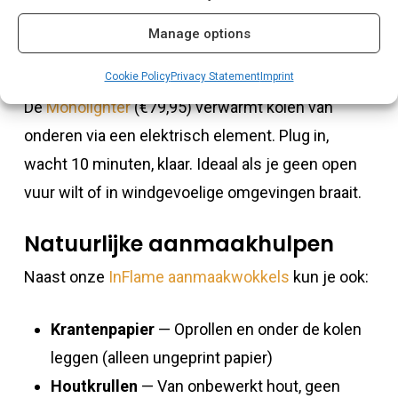
regen.
Manage options
Elektrische starters
Cookie Policy
Privacy Statement
Imprint
De
Monolighter
(€79,95) verwarmt kolen van
onderen via een elektrisch element. Plug in,
wacht 10 minuten, klaar. Ideaal als je geen open
vuur wilt of in windgevoelige omgevingen braait.
Natuurlijke aanmaakhulpen
Naast onze
InFlame aanmaakwokkels
kun je ook:
Krantenpapier
— Oprollen en onder de kolen
leggen (alleen ungeprint papier)
Houtkrullen
— Van onbewerkt hout, geen